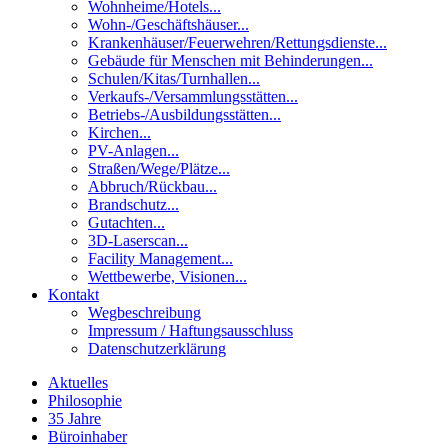
Wohnheime/Hotels...
Wohn-/Geschäftshäuser...
Krankenhäuser/Feuerwehren/Rettungsdienste...
Gebäude für Menschen mit Behinderungen...
Schulen/Kitas/Turnhallen...
Verkaufs-/Versammlungsstätten...
Betriebs-/Ausbildungsstätten...
Kirchen...
PV-Anlagen...
Straßen/Wege/Plätze...
Abbruch/Rückbau...
Brandschutz...
Gutachten...
3D-Laserscan...
Facility Management...
Wettbewerbe, Visionen...
Kontakt
Wegbeschreibung
Impressum / Haftungsausschluss
Datenschutzerklärung
Aktuelles
Philosophie
35 Jahre
Büroinhaber