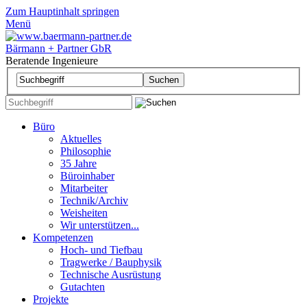
Zum Hauptinhalt springen
Menü
Bärmann + Partner GbR
Beratende Ingenieure
Büro
Aktuelles
Philosophie
35 Jahre
Büroinhaber
Mitarbeiter
Technik/Archiv
Weisheiten
Wir unterstützen...
Kompetenzen
Hoch- und Tiefbau
Tragwerke / Bauphysik
Technische Ausrüstung
Gutachten
Projekte