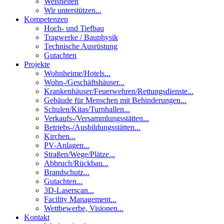
Weisheiten
Wir unterstützen...
Kompetenzen
Hoch- und Tiefbau
Tragwerke / Bauphysik
Technische Ausrüstung
Gutachten
Projekte
Wohnheime/Hotels...
Wohn-/Geschäftshäuser...
Krankenhäuser/Feuerwehren/Rettungsdienste...
Gebäude für Menschen mit Behinderungen...
Schulen/Kitas/Turnhallen...
Verkaufs-/Versammlungsstätten...
Betriebs-/Ausbildungsstätten...
Kirchen...
PV-Anlagen...
Straßen/Wege/Plätze...
Abbruch/Rückbau...
Brandschutz...
Gutachten...
3D-Laserscan...
Facility Management...
Wettbewerbe, Visionen...
Kontakt